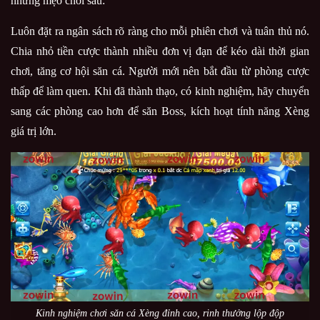
những mẹo chơi sau:
Luôn đặt ra ngân sách rõ ràng cho mỗi phiên chơi và tuân thủ nó.
Chia nhỏ tiền cược thành nhiều đơn vị đạn để kéo dài thời gian
chơi, tăng cơ hội săn cá. Người mới nên bắt đầu từ phòng cược
thấp để làm quen. Khi đã thành thạo, có kinh nghiệm, hãy chuyển
sang các phòng cao hơn để săn Boss, kích hoạt tính năng Xèng
giá trị lớn.
Kinh nghiệm chơi săn cá Xèng đỉnh cao, rinh thưởng lộp độp