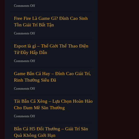
on
Comments Off
Valorant
Free Fire Là Game Gì? Đỉnh Cao Sinh
Là
Gì?
Tồn Giải Trí Bất Tận
Tựa
on
Comments Off
Game
Free
FPS
Esport là gì – Thế Giới Thể Thao Điện
Fire
Chiến
Là
Tử Đầy Hấp Dẫn
Thuật
Game
on
Comments Off
Kịch
Gì?
Esport
Tính
Đỉnh
Game Bắn Cá Hay – Đỉnh Cao Giải Trí,
là
Cao
gì
Rinh Thưởng Siêu Đã
Sinh
–
on
Comments Off
Tồn
Thế
Game
Giải
Giới
Tải Bắn Cá Xèng – Lựa Chọn Hoàn Hảo
Bắn
Trí
Thể
Cá
Cho Đam Mê Săn Thưởng
Bất
Thao
Hay
Tận
on
Comments Off
Điện
–
Tải
Tử
Đỉnh
Bắn Cá H5 Đổi Thưởng – Giải Trí Săn
Bắn
Đầy
Cao
Cá
Quà Không Giới Hạn
Hấp
Giải