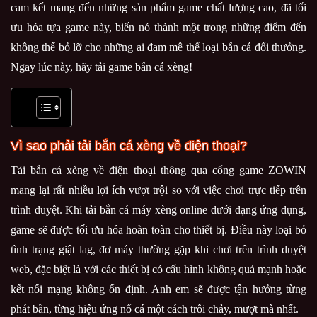
cam kết mang đến những sản phẩm game chất lượng cao, đã tối
ưu hóa tựa game này, biến nó thành một trong những điểm đến
không thể bỏ lỡ cho những ai đam mê thể loại bắn cá đổi thưởng.
Ngay lúc này, hãy tải game bắn cá xèng!
Vì sao phải tải bắn cá xèng về điện thoại?
Tải bắn cá xèng về điện thoại thông qua cổng game ZOWIN
mang lại rất nhiều lợi ích vượt trội so với việc chơi trực tiếp trên
trình duyệt. Khi tải bắn cá máy xèng online dưới dạng ứng dụng,
game sẽ được tối ưu hóa hoàn toàn cho thiết bị. Điều này loại bỏ
tình trạng giật lag, đơ máy thường gặp khi chơi trên trình duyệt
web, đặc biệt là với các thiết bị có cấu hình không quá mạnh hoặc
kết nối mạng không ổn định. Anh em sẽ được tận hưởng từng
phát bắn, từng hiệu ứng nổ cá một cách trôi chảy, mượt mà nhất.