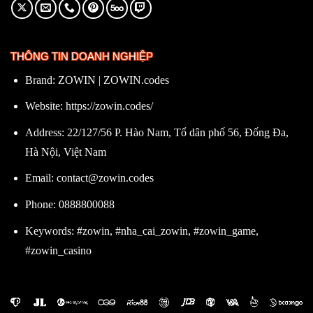
THÔNG TIN DOANH NGHIỆP
Brand: ZOWIN | ZOWIN.codes
Website: https://zowin.codes/
Address:
22/127/56 P. Hào Nam, Tổ dân phố 56, Đống Đa,
Hà Nội, Việt Nam
Email:
contact@zowin.codes
Phone: 0888800088
Keywords: #zowin, #nha_cai_zowin, #zowin_game,
#zowin_casino