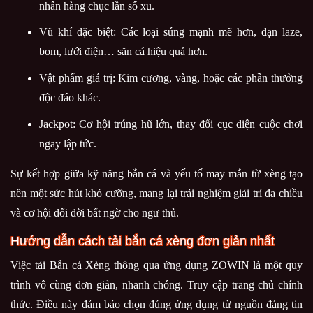
nhân hàng chục lần số xu.
Vũ khí đặc biệt: Các loại súng mạnh mẽ hơn, đạn laze,
bom, lưới điện… săn cá hiệu quả hơn.
Vật phẩm giá trị: Kim cương, vàng, hoặc các phần thưởng
độc đáo khác.
Jackpot: Cơ hội trúng hũ lớn, thay đổi cục diện cuộc chơi
ngay lập tức.
Sự kết hợp giữa kỹ năng bắn cá và yếu tố may mắn từ xèng tạo
nên một sức hút khó cưỡng, mang lại trải nghiệm giải trí đa chiều
và cơ hội đổi đời bất ngờ cho ngư thủ.
Hướng dẫn cách tải bắn cá xèng đơn giản nhất
Việc tải Bắn cá Xèng thông qua ứng dụng ZOWIN là một quy
trình vô cùng đơn giản, nhanh chóng. Truy cập trang chủ chính
thức. Điều này đảm bảo chọn đúng ứng dụng từ nguồn đáng tin