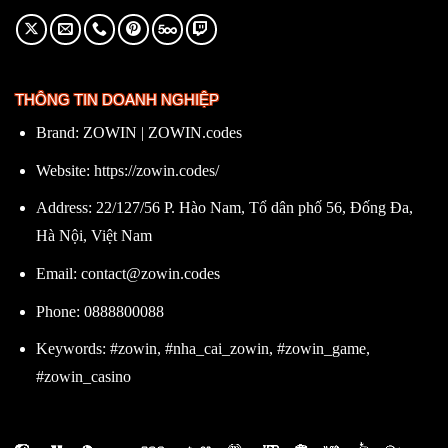
THÔNG TIN DOANH NGHIỆP
Brand: ZOWIN | ZOWIN.codes
Website: https://zowin.codes/
Address:
22/127/56 P. Hào Nam, Tổ dân phố 56, Đống Đa,
Hà Nội, Việt Nam
Email:
contact@zowin.codes
Phone: 0888800088
Keywords: #zowin, #nha_cai_zowin, #zowin_game,
#zowin_casino