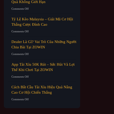
Cá
Quà Không Giới Hạn
Hấp
Giải
Xèng
Dẫn
on
Comments Off
Trí,
–
Bắn
Rinh
Lựa
Tỷ Lệ Kèo Malaysia – Giải Mã Cơ Hội
Cá
Thưởng
Chọn
H5
Thắng Cược Đỉnh Cao
Siêu
Hoàn
Đổi
Đã
on
Comments Off
Hảo
Thưởng
Tỷ
Cho
–
Dealer Là Gì? Vai Trò Của Những Người
Lệ
Đam
Giải
Kèo
Chia Bài Tại ZOWIN
Mê
Trí
Malaysia
Săn
on
Comments Off
Săn
–
Thưởng
Dealer
Quà
Giải
App Tài Xỉu 50K Rút – Sức Hút Và Lợi
Là
Không
Mã
Gì?
Thế Khi Chơi Tại ZOWIN
Giới
Cơ
Vai
Hạn
on
Comments Off
Hội
Trò
App
Thắng
Của
Cách Bắt Cầu Tài Xỉu Hiệu Quả Nâng
Tài
Cược
Những
Xỉu
Cao Cơ Hội Chiến Thắng
Đỉnh
Người
50K
Cao
on
Comments Off
Chia
Rút
Cách
Bài
–
Bắt
Tại
Sức