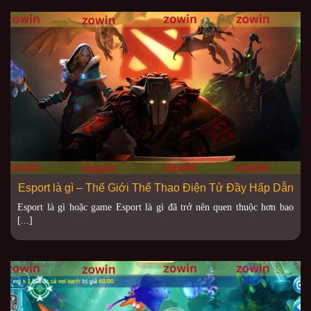
Esport là gì – Thế Giới Thể Thao Điện Tử Đầy Hấp Dẫn
Esport là gì hoặc game Esport là gì đã trở nên quen thuộc hơn bao
[...]