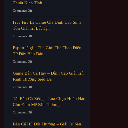
Thuật Kịch Tính
on
Comments Off
Valorant
Free Fire Là Game Gì? Đỉnh Cao Sinh
Là
Gì?
Tồn Giải Trí Bất Tận
Tựa
on
Comments Off
Game
Free
FPS
Esport là gì – Thế Giới Thể Thao Điện
Fire
Chiến
Là
Tử Đầy Hấp Dẫn
Thuật
Game
on
Comments Off
Kịch
Gì?
Esport
Tính
Đỉnh
Game Bắn Cá Hay – Đỉnh Cao Giải Trí,
là
Cao
gì
Rinh Thưởng Siêu Đã
Sinh
–
on
Comments Off
Tồn
Thế
Game
Giải
Giới
Tải Bắn Cá Xèng – Lựa Chọn Hoàn Hảo
Bắn
Trí
Thể
Cá
Cho Đam Mê Săn Thưởng
Bất
Thao
Hay
Tận
on
Comments Off
Điện
–
Tải
Tử
Đỉnh
Bắn Cá H5 Đổi Thưởng – Giải Trí Săn
Bắn
Đầy
Cao