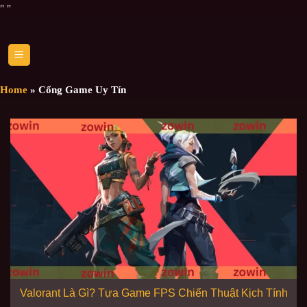
Skip
"
"
to
content
Home
»
Cổng Game Uy Tín
Valorant Là Gì? Tựa Game FPS Chiến Thuật Kịch Tính