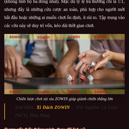
(không tính bộ ba đồng nhất). Mặc dù tỷ lệ trả thưởng chỉ là 1:1,
nhưng đây là những cửa cược an toàn, phù hợp cho người mới
bắt đầu hoặc những ai muốn chơi ổn định, ít rủi ro. Tập trung vào
các cửa này sẽ duy trì vốn, kéo dài thời gian chơi.
Chiến lược chơi tài xỉu ZOWIN giúp giành chiến thắng lớn
Xem thêm:
Xì Dách ZOWIN
– Trải Nghiệm Cá Cược
Thú Vị, Tiềm Năng