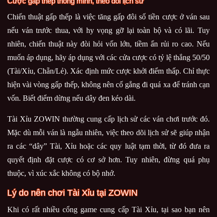
Cược gấp thếp thông minh, theo dõi lịch sử
Chiến thuật gấp thếp là việc tăng gấp đôi số tiền cược ở ván sau
nếu ván trước thua, với hy vọng gỡ lại toàn bộ và có lãi. Tuy
nhiên, chiến thuật này đòi hỏi vốn lớn, tiềm ẩn rủi ro cao. Nếu
muốn áp dụng, hãy áp dụng với các cửa cược có tỷ lệ thắng 50/50
(Tài/Xỉu, Chẵn/Lẻ). Xác định mức cược khởi điểm thấp. Chỉ thực
hiện vài vòng gấp thếp, không nên cố gắng đi quá xa để tránh cạn
vốn. Biết điểm dừng nếu dây đen kéo dài.
Tài Xỉu ZOWIN thường cung cấp lịch sử các ván chơi trước đó.
Mặc dù mỗi ván là ngẫu nhiên, việc theo dõi lịch sử sẽ giúp nhận
ra các “dây” Tài, Xỉu hoặc các quy luật tạm thời, từ đó đưa ra
quyết định đặt cược có cơ sở hơn. Tuy nhiên, đừng quá phụ
thuộc, vì xúc xắc không có bộ nhớ.
Lý do nên chơi Tài Xỉu tại ZOWIN
Khi có rất nhiều cổng game cung cấp Tài Xỉu, tại sao bạn nên