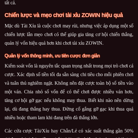
tất cả.
Chiến lược và mẹo chơi tài xỉu ZOWIN hiệu quả
Mặc dù Tài Xỉu là cuộc chơi may rủi, nhưng việc áp dụng một số
chiến lược lẫn mẹo chơi có thể giúp gia tăng cơ hội chiến thắng,
quản lý vốn hiệu quả hơn khi chơi tài xỉu ZOWIN.
Quản lý vốn thông minh, ưu tiên cược đơn giản
Kiểm soát vốn là nguyên tắc quan trọng nhất trong mọi trò chơi cá
cược. Xác định số tiền tối đa sẵn sàng chi tiêu cho mỗi phiên chơi
và tuân thủ nghiêm ngặt. Không nên đặt cược toàn bộ số tiền vào
một ván. Chia nhỏ số vốn để có thể chơi được nhiều ván hơn,
tăng cơ hội gỡ gạc nếu không may thua. Biết khi nào nên dừng
lại, dù đang thắng hay thua. Đừng cố gắng gỡ gạc khi thua quá
nhiều hoặc tham lam khi đang trên đà thắng lớn.
Các cửa cược Tài/Xỉu hay Chẵn/Lẻ có xác suất thắng gần 50%