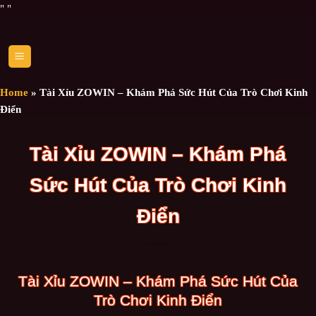
Skip
"
"
to
content
Home
»
Tài Xỉu ZOWIN – Khám Phá Sức Hút Của Trò Chơi Kinh
Điển
Tài Xỉu ZOWIN – Khám Phá
Sức Hút Của Trò Chơi Kinh
Điển
Tài Xỉu ZOWIN – Khám Phá Sức Hút Của
Trò Chơi Kinh Điển