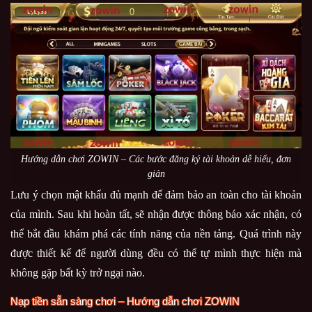
Hướng dẫn chơi ZOWIN – Các bước đăng ký tài khoản dễ hiểu, đơn
giản
Lưu ý chọn mật khẩu đủ mạnh để đảm bảo an toàn cho tài khoản
của mình. Sau khi hoàn tất, sẽ nhận được thông báo xác nhận, có
thể bắt đầu khám phá các tính năng của nền tảng. Quá trình này
được thiết kế để người dùng đều có thể tự mình thực hiện mà
không gặp bất kỳ trở ngại nào.
Nạp tiền sẵn sàng chơi – Hướng dẫn chơi ZOWIN